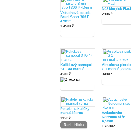
Nůž Motýlek Flas
Vzduchová pistole
290Kč
Bruni Sport 306 P
4,5mm
1 450Kč
Kuličkový samopal
Airsoftová pistol
STG 44 manuál
G.1 manuál,celok
450Kč
390Kč
Pistole na kuličky
manuál černá
Vzduchovka
Norconia ráže
195Kč
4,5mm
1 950Kč