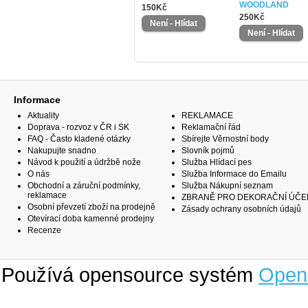
WOODLAND
150Kč
250Kč
Informace
Aktuality
REKLAMACE
Doprava - rozvoz v ČR i SK
Reklamační řád
FAQ - Často kladené otázky
Sbírejte Věrnostní body
Nakupujte snadno
Slovník pojmů
Návod k použití a údržbě nože
Služba Hlídací pes
O nás
Služba Informace do Emailu
Obchodní a záruční podmínky,
Služba Nákupní seznam
reklamace
ZBRANĚ PRO DEKORAČNÍ ÚČE
Osobní převzetí zboží na prodejně
Zásady ochrany osobních údajů
Otevírací doba kamenné prodejny
Recenze
Používá opensource systém
Open