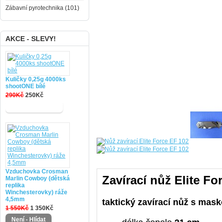
Zábavní pyrotechnika (101)
AKCE - SLEVY!
Kuličky 0,25g 4000ks
shootONE bílé
290Kč
250Kč
Vzduchovka Crosman
Zavírací nůž Elite Fo
Marlin Cowboy (dětská
replika
Winchesterovky) ráže
4,5mm
taktický zavírací nůž s mas
1 550Kč
1 350Kč