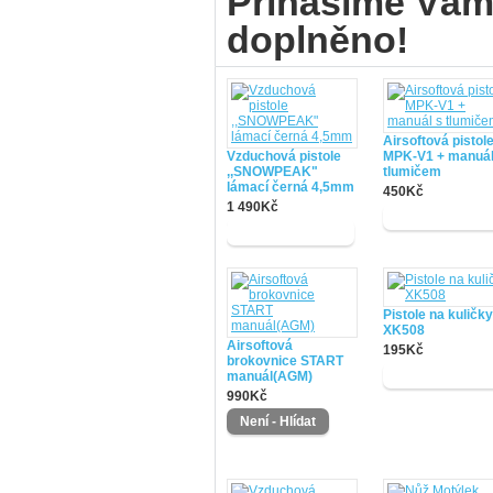
Přinášíme Vám
doplněno!
Airsoftová pistol
Vzduchová pistole
MPK-V1 + manuál
,,SNOWPEAK"
tlumičem
lámací černá 4,5mm
450Kč
1 490Kč
Pistole na kuličky
XK508
Airsoftová
195Kč
brokovnice START
manuál(AGM)
990Kč