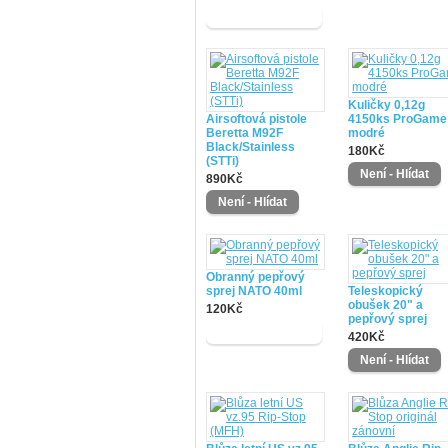
Kuličky 0,12g
Airsoftová pistole
4150ks ProGame
Beretta M92F
modré
Black/Stainless
180Kč
(STTi)
890Kč
Obranný pepřový
sprej NATO 40ml
Teleskopický
obušek 20" a
120Kč
pepřový sprej
420Kč