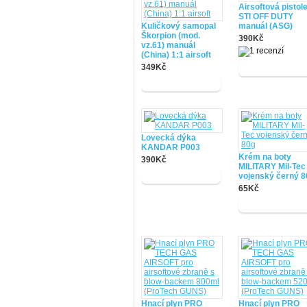
Airsoftová pistol
STI OFF DUTY
Kuličkový samopal
manuál (ASG)
Škorpion (mod.
390Kč
vz.61) manuál
(China) 1:1 airsoft
349Kč
Lovecká dýka
KANDAR P003
Krém na boty
390Kč
MILITARY Mil-Tec
vojenský černý 8
65Kč
Hnací plyn PRO
Hnací plyn PRO