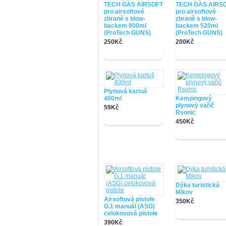
TECH GAS AIRSOFT
TECH GAS AIRS
pro airsoftové
pro airsoftové
zbraně s blow-
zbraně s blow-
backem 800ml
backem 520ml
(ProTech GUNS)
(ProTech GUNS)
250Kč
200Kč
Plynová kartuš
400ml
Kempingový
plynový vařič
59Kč
Rsonic
450Kč
Dýka turistická
Mikov
Airsoftová pistole
350Kč
G.1 manuál (ASG)
celokovová pistole
390Kč