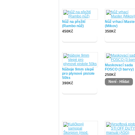
Nůž na přežití
Nůž vrhací Maste
(Rambo nůž)
(Mikov)
450Kč
350Kč
Maskovací sada
Náboje 9mm slepé
FOSCO (3 barvy)
pro plynové pistole
250Kč
50ks
390Kč