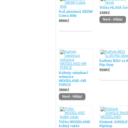
Tričko HLAVA če
Kuš pistolová XBOW
150Kč
Cobra 80lb
990Kč
Kalhoty BDU vz.
Rip-Stop
550Kč
Kalhoty odepínací
nohavice
WOODLAND AIR
FORCE
390Kč
Tričko WOODLAND
Klobouk JUNGLE
krátký rukáv
RipStop