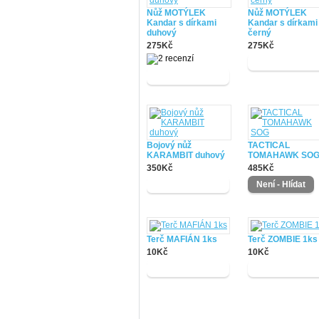
Nůž MOTÝLEK
Nůž MOTÝLEK
Kandar s dírkami
Kandar s dírkami
duhový
černý
275Kč
275Kč
Bojový nůž
TACTICAL
KARAMBIT duhový
TOMAHAWK SO
350Kč
485Kč
Terč MAFIÁN 1ks
Terč ZOMBIE 1ks
10Kč
10Kč