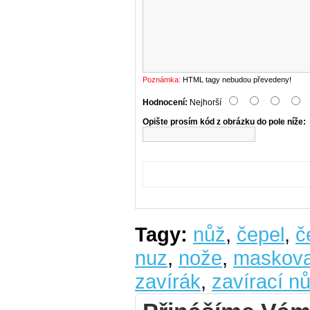
Poznámka:
HTML tagy nebudou převedeny!
Hodnocení:
Nejhorší
Opište prosím kód z obrázku do pole níže:
Tagy:
nůž
,
čepel
,
č
nuz
,
nože
,
maskov
zavírák
,
zavírací n