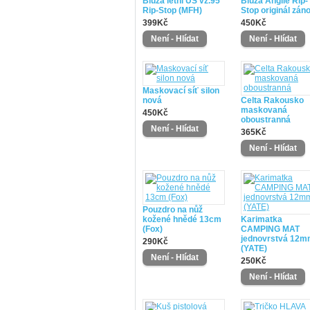
Blůza letní US vz.95
Blůza Anglie Rip-
Rip-Stop (MFH)
Stop originál zán
399Kč
450Kč
Maskovací síť silon
nová
Celta Rakousko
maskovaná
450Kč
oboustranná
365Kč
Pouzdro na nůž
kožené hnědé 13cm
Karimatka
(Fox)
CAMPING MAT
jednovrstvá 12
290Kč
(YATE)
250Kč