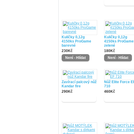
Kuličky 0,12g
Kuličky 0,12g
4150ks ProGame
4150ks ProGame
barevné
zelené
230Kč
180Kč
Zavírací palcový nůž
Nůž Elite Force E
Kandar fire
710
290Kč
460Kč