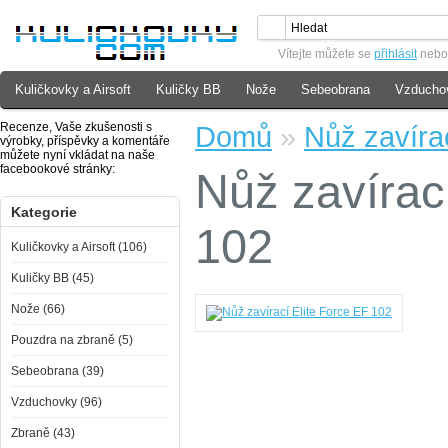
Vítejte můžete se
přihlásit
neb
Kuličkovky a Airsoft
Kuličky BB
Nože
Sebeobrana
Vzducho
Recenze, Vaše zkušenosti s
Domů
»
Nůž zavíra
výrobky, příspěvky a komentáře
můžete nyní vkládat na naše
facebookové stránky:
Nůž zavírac
Kategorie
102
Kuličkovky a Airsoft (106)
Kuličky BB (45)
Nože (66)
Pouzdra na zbraně (5)
Sebeobrana (39)
Vzduchovky (96)
Zbraně (43)