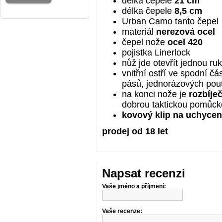
délka čepele
21 cm
délka
čepele
8,5 cm
Urban Camo tanto čepel
materiál
nerezová
ocel
čepel nože
ocel 420
pojistka Linerlock
nůž jde otevřít jednou ru
vnitřní ostří ve spodní č
pásů, jednorázových pout
na konci nože je
rozbíje
dobrou taktickou pomůcko
kovový klip na uchycen
prodej od 18 let
Napsat recenzi
Vaše jméno a příjmení:
Vaše recenze: