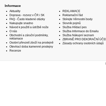
Informace
Aktuality
REKLAMACE
Doprava - rozvoz v ČR i SK
Reklamační řád
FAQ - Často kladené otázky
Sbírejte Věrnostní body
Nakupujte snadno
Slovník pojmů
Návod k použití a údržbě nože
Služba Hlídací pes
O nás
Služba Informace do Emailu
Obchodní a záruční podmínky,
Služba Nákupní seznam
reklamace
ZBRANĚ PRO DEKORAČNÍ ÚČE
Osobní převzetí zboží na prodejně
Zásady ochrany osobních údajů
Otevírací doba kamenné prodejny
Recenze