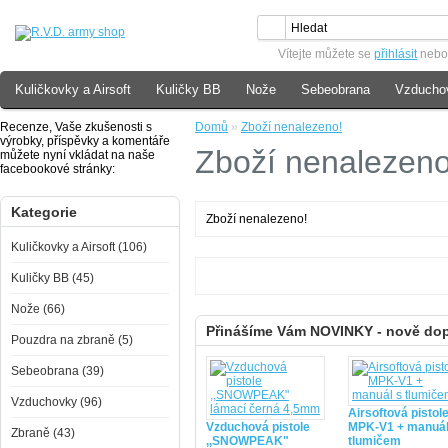
Vítejte můžete se
přihlásit
neb
Kuličkovky a Airsoft
Kuličky BB
Nože
Sebeobrana
Vzducho
Recenze, Vaše zkušenosti s
Domů
»
Zboží nenalezeno!
výrobky, příspěvky a komentáře
Zboží nenalezeno
můžete nyní vkládat na naše
facebookové stránky:
Kategorie
Zboží nenalezeno!
Kuličkovky a Airsoft (106)
Kuličky BB (45)
Nože (66)
Přinášíme Vám NOVINKY - nově do
Pouzdra na zbraně (5)
Sebeobrana (39)
Vzduchovky (96)
Airsoftová pistol
Vzduchová pistole
MPK-V1 + manuál
Zbraně (43)
,,SNOWPEAK"
tlumičem