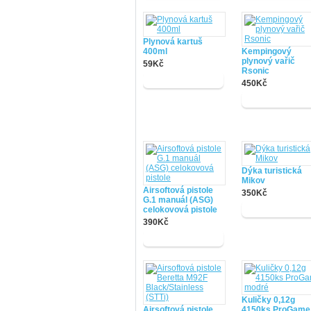
Plynová kartuš
400ml
Kempingový
plynový vařič
59Kč
Rsonic
450Kč
Dýka turistická
Mikov
Airsoftová pistole
350Kč
G.1 manuál (ASG)
celokovová pistole
390Kč
Kuličky 0,12g
Airsoftová pistole
4150ks ProGame