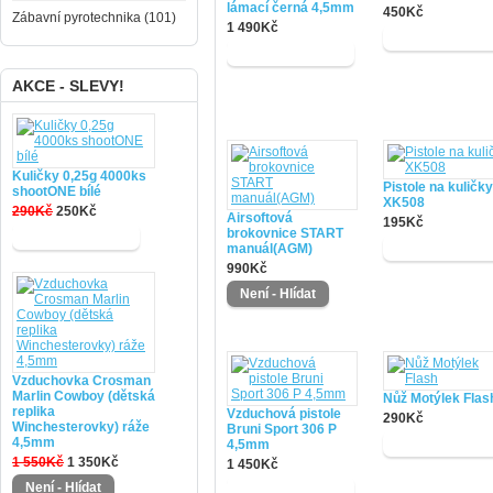
lámací černá 4,5mm
450Kč
Zábavní pyrotechnika (101)
1 490Kč
AKCE - SLEVY!
Kuličky 0,25g 4000ks
Pistole na kuličky
shootONE bílé
XK508
290Kč
250Kč
Airsoftová
195Kč
brokovnice START
manuál(AGM)
990Kč
Vzduchovka Crosman
Marlin Cowboy (dětská
Nůž Motýlek Flas
replika
Vzduchová pistole
290Kč
Winchesterovky) ráže
Bruni Sport 306 P
4,5mm
4,5mm
1 550Kč
1 350Kč
1 450Kč