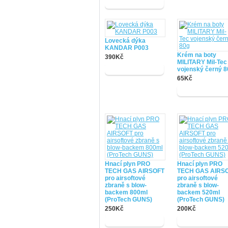
Lovecká dýka
KANDAR P003
Krém na boty
390Kč
MILITARY Mil-Tec
vojenský černý 8
65Kč
Hnací plyn PRO
Hnací plyn PRO
TECH GAS AIRSOFT
TECH GAS AIRS
pro airsoftové
pro airsoftové
zbraně s blow-
zbraně s blow-
backem 800ml
backem 520ml
(ProTech GUNS)
(ProTech GUNS)
250Kč
200Kč