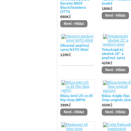
Beretta M92F
modré
Black/Stainless
180Kč
(STTi)
890Kč
Obranný pepřový
sprej NATO 40ml
Teleskopický
obušek 20" a
120Kč
pepřový sprej
420Kč
Blůza letní US vz.95
Blůza Anglie Rip-
Rip-Stop (MFH)
Stop originál zán
399Kč
450Kč