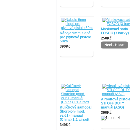
Maskovací sada
Náboje 9mm slepé
FOSCO (3 barvy)
pro plynové pistole
250Kč
50ks
390Kč
Airsoftová pistol
STI OFF DUTY
Kuličkový samopal
manuál (ASG)
Škorpion (mod.
390Kč
vz.61) manuál
(China) 1:1 airsoft
349Kč