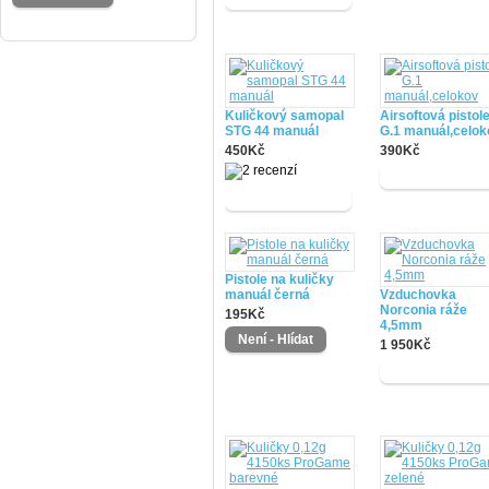
Kuličkový samopal
Airsoftová pistol
STG 44 manuál
G.1 manuál,celok
450Kč
390Kč
Pistole na kuličky
manuál černá
Vzduchovka
Norconia ráže
195Kč
4,5mm
1 950Kč