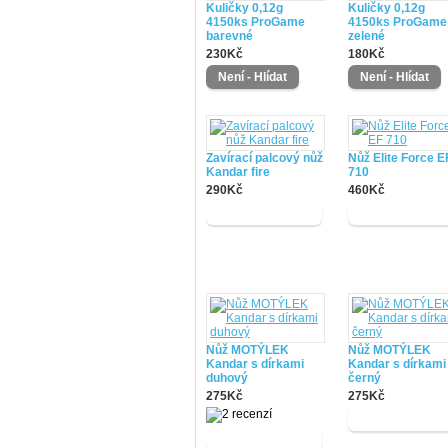
Kuličky 0,12g
Kuličky 0,12g
4150ks ProGame
4150ks ProGame
barevné
zelené
230Kč
180Kč
Zavírací palcový nůž
Nůž Elite Force E
Kandar fire
710
290Kč
460Kč
Nůž MOTÝLEK
Nůž MOTÝLEK
Kandar s dírkami
Kandar s dírkami
duhový
černý
275Kč
275Kč