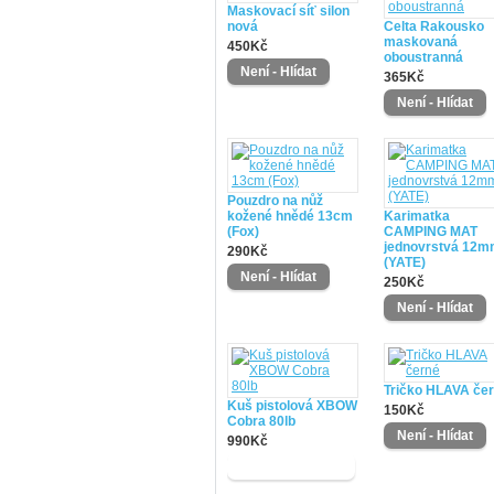
Maskovací síť silon
nová
Celta Rakousko
maskovaná
450Kč
oboustranná
365Kč
Pouzdro na nůž
kožené hnědé 13cm
Karimatka
(Fox)
CAMPING MAT
jednovrstvá 12
290Kč
(YATE)
250Kč
Tričko HLAVA če
Kuš pistolová XBOW
150Kč
Cobra 80lb
990Kč