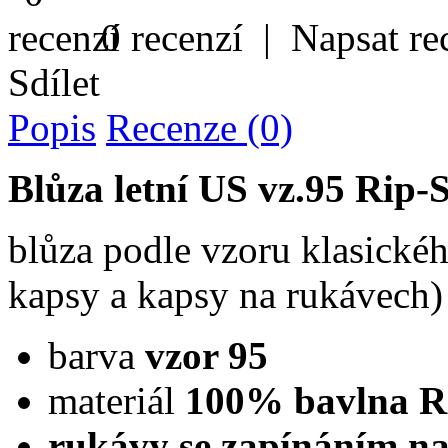
0 recenzí
|
Napsat re
Sdílet
Popis
Recenze (0)
Blůza letní US vz.95 Rip
blůza podle vzoru klasického
kapsy a kapsy na rukávech)
barva
vzor 95
materiál
100% bavlna R
rukávy se zapínáním na