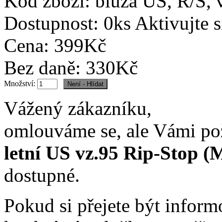
Kód zboží:
blůza US, R/S, 
Dostupnost:
0ks Aktivujte s
Cena: 399Kč
Bez daně: 330Kč
Množství:
Vážený zákazníku,
omlouváme se, ale Vámi p
letní US vz.95 Rip-Stop 
dostupné.
Pokud si přejete být infor