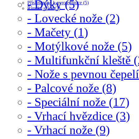
- Dýky (5)
Příslušenství k pyrotechnice (5)
Římské svíce (3)
- Lovecké nože (2)
- Mačety (1)
- Motýlkové nože (5)
- Multifunkční kleště (
- Nože s pevnou čepelí
- Palcové nože (8)
- Speciální nože (17)
- Vrhací hvězdice (3)
- Vrhací nože (9)