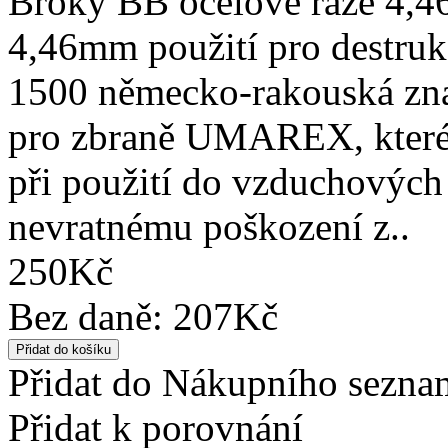
Broky BB ocelové ráže 4,4
4,46mm použití pro destrukč
1500 německo-rakouská z
pro zbraně UMAREX, které
při použití do vzduchových
nevratnému poškození z..
250Kč
Bez daně: 207Kč
Přidat do Nákupního sezn
Přidat k porovnání