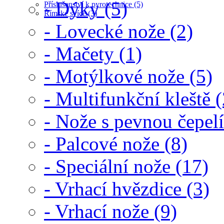
- Dýky (5)
Příslušenství k pyrotechnice (5)
Římské svíce (3)
- Lovecké nože (2)
- Mačety (1)
- Motýlkové nože (5)
- Multifunkční kleště (
- Nože s pevnou čepelí
- Palcové nože (8)
- Speciální nože (17)
- Vrhací hvězdice (3)
- Vrhací nože (9)